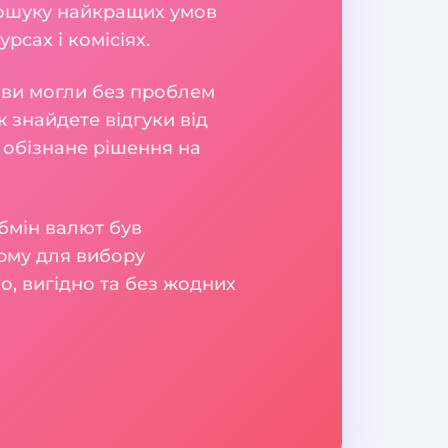
 пошуку найкращих умов
рсах і комісіях.
б ви могли без проблем
 знайдете відгуки від
 обізнане рішення на
бмін валют був
рму для вибору
о, вигідно та без жодних