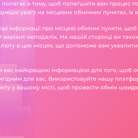
ія полягає в тому, щоб полегшити вам процес
ивши увагу на місцевих обмінних пунктах, їх ку
рі інформації про місцеві обмінні пункти, що
 варіант неподалік. На нашій сторінці ви також
алюту в цих місцях, що допоможе вам ухвалити
 вас найкращою інформацією для того, щоб о
игідним для вас. Використовуйте нашу платфо
кту у вашому місті, щоб провести обмін швидк