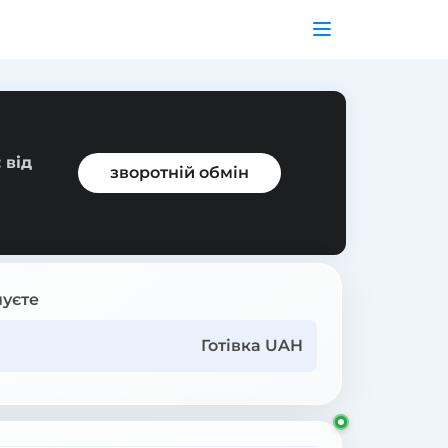
 від
зворотній обмін
уєте
Готівка UAH