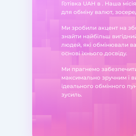
Готівка UAH в . Наша міс
для обміну валют, зосеред
Ми зробили акцент на збо
знайти найбільш вигідний
людей, які обмінювали в
основі їхнього досвіду.
Ми прагнемо забезпечити
максимально зручним і в
ідеального обмінного пун
зусиль.