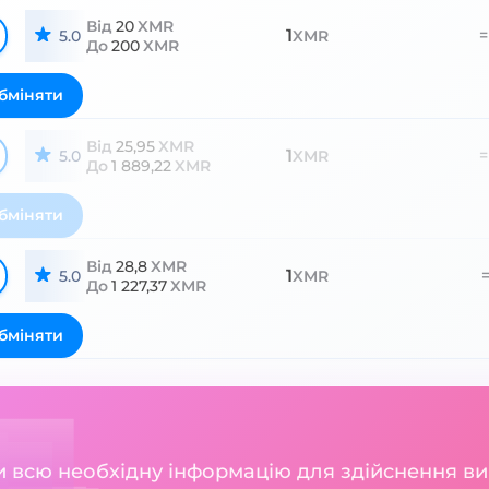
Від
20
XMR
1
=
5.0
XMR
До
200
XMR
бміняти
Від
25,95
XMR
1
=
5.0
XMR
До
1 889,22
XMR
бміняти
Від
28,8
XMR
1
5.0
XMR
До
1 227,37
XMR
бміняти
ли всю необхідну інформацію для здійснення в