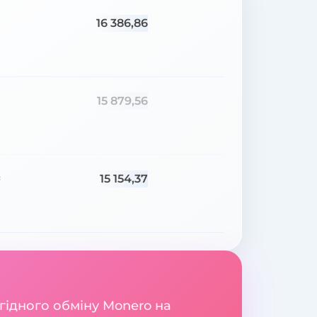
16 386,86
15 879,56
15 154,37
=
игідного обміну Monero на