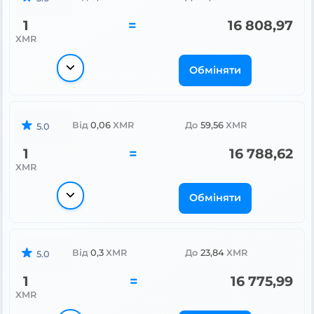
1
=
16 808,97
XMR
Обміняти
Від
0,06
XMR
До
59,56
XMR
5.0
1
=
16 788,62
XMR
Обміняти
Від
0,3
XMR
До
23,84
XMR
5.0
1
=
16 775,99
XMR