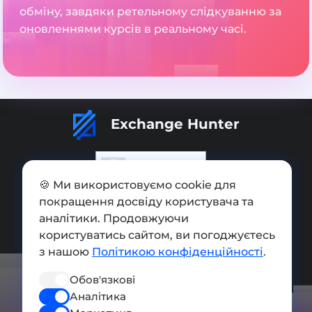
обміну, завдяки ретельному слідкуванню за
оновленнями курсів в реальному часі.
Exchange Hunter
🍪 Ми використовуємо cookie для
покращення досвіду користувача та
Додати обмінник
аналітики. Продовжуючи
Мапа сайту
користуватись сайтом, ви погоджуєтесь
з нашою
Політикою конфіденційності
.
Press kit
Обов'язкові
Умови використання
Аналітика
Політика конфіденційності