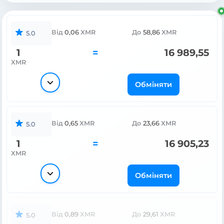
Від
0,06
XMR
До
58,86
XMR
5.0
1
=
16 989,55
XMR
Обміняти
Від
0,65
XMR
До
23,66
XMR
5.0
1
=
16 905,23
XMR
Обміняти
Від
0,89
XMR
До
29,61
XMR
5.0