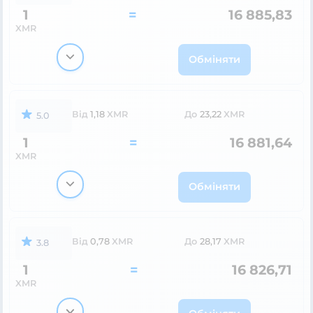
1
=
16 885,83
XMR
Обміняти
Від
1,18
XMR
До
23,22
XMR
5.0
1
=
16 881,64
XMR
Обміняти
Від
0,78
XMR
До
28,17
XMR
3.8
1
=
16 826,71
XMR