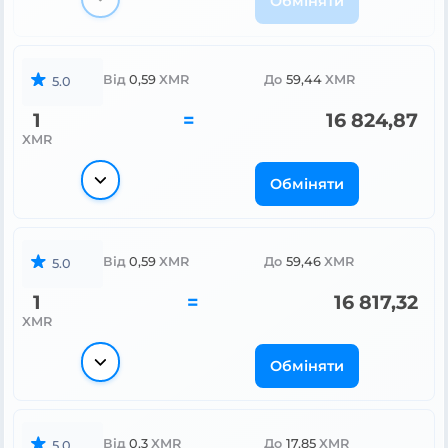
Обміняти
Від
0,59
XMR
До
59,44
XMR
5.0
1
=
16 824,87
XMR
Обміняти
Від
0,59
XMR
До
59,46
XMR
5.0
1
=
16 817,32
XMR
Обміняти
Від
0,3
XMR
До
17,85
XMR
5.0