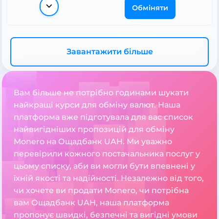
Обміняти
Завантажити більше
Вам більше не потрібно годинами шукати
найкращі курси для обміну валют. Наша
платформа вже підготувала для вас список
найвигідніших пропозицій для обміну
Monero на Ощадбанк UAH. Ми уважно
перевірили кожного постачальника послуг у
цьому списку, аби ви могли бути впевнені у
їхній якості та надійності. Незалежно від того,
чи хочете ви продати Monero, чи потрібна
вам Ощадбанк UAH, наша платформа
пропонує швидкі, безпечні та вигідні умови