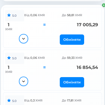
Від
0,06
XMR
До
58,81
XMR
5.0
1
=
17 005,29
XMR
Обміняти
Від
0,06
XMR
До
59,33
XMR
5.0
1
=
16 854,54
XMR
Обміняти
Від
0,3
XMR
До
17,81
XMR
5.0