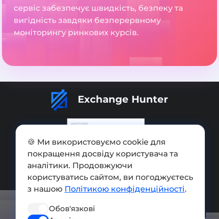
сервіс забезпечує швидкість, безпеку та
вигідність завдяки безперервному
моніторингу ринкових курсів.
Exchange Hunter
🍪 Ми використовуємо cookie для
покращення досвіду користувача та
Додати обмінник
аналітики. Продовжуючи
Мапа сайту
користуватись сайтом, ви погоджуєтесь
з нашою
Політикою конфіденційності
.
Press kit
Обов'язкові
Умови використання