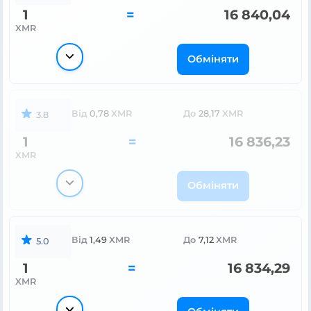
1
=
16 840,04
XMR
Обміняти
Від
0,78
XMR
До
28,17
XMR
3.8
1
=
16 836,23
XMR
Обміняти
Від
1,49
XMR
До
7,12
XMR
5.0
1
=
16 834,29
XMR