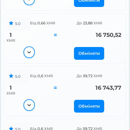
Обміняти
Від
0,66
XMR
До
23,88
XMR
5.0
1
=
16 750,52
XMR
Обміняти
Від
0,6
XMR
До
59,72
XMR
5.0
1
=
16 743,77
XMR
Обміняти
Від
0,6
XMR
До
59,72
XMR
5.0