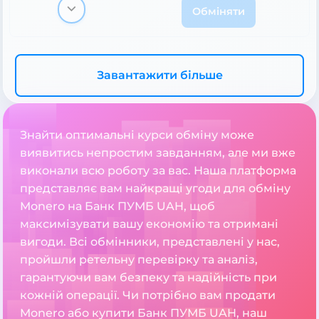
Обміняти
Завантажити більше
Знайти оптимальні курси обміну може
виявитись непростим завданням, але ми вже
виконали всю роботу за вас. Наша платформа
представляє вам найкращі угоди для обміну
Monero на Банк ПУМБ UAH, щоб
максимізувати вашу економію та отримані
вигоди. Всі обмінники, представлені у нас,
пройшли ретельну перевірку та аналіз,
гарантуючи вам безпеку та надійність при
кожній операції. Чи потрібно вам продати
Monero або купити Банк ПУМБ UAH, наш