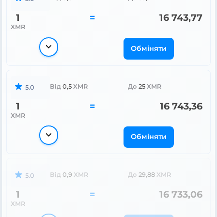
1
=
16 743,77
XMR
Обміняти
Від
0,5
XMR
До
25
XMR
5.0
1
=
16 743,36
XMR
Обміняти
Від
0,9
XMR
До
29,88
XMR
5.0
1
=
16 733,06
XMR