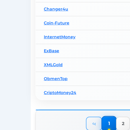
Changer4u
Coin-Future
InternetMoney
ExBase
XMLGold
ObmenTop
CriptoMoney24
‹
1
2