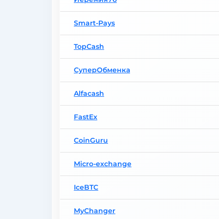
Smart-Pays
TopCash
СуперОбменка
Alfacash
FastEx
CoinGuru
Micro-exchange
IceBTC
MyChanger