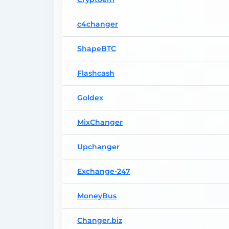
c4changer
ShapeBTC
Flashcash
Goldex
MixChanger
Upchanger
Exchange-247
MoneyBus
Changer.biz