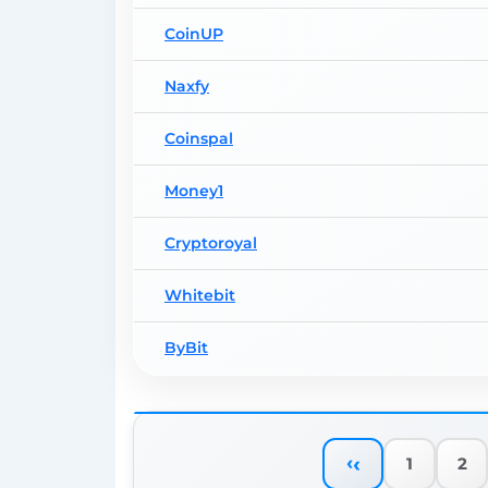
CoinUP
Naxfy
Coinspal
Money1
Cryptoroyal
Whitebit
ByBit
‹
1
2