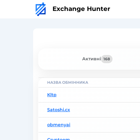
Exchange Hunter
Активні
168
НАЗВА ОБМІННИКА
Kltp
Satoshi.cx
obmenyai
Cryptoem