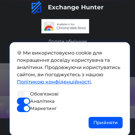
Exchange Hunter
Додати обмінник
Мапа сайту
🍪 Ми використовуємо cookie для
покращення досвіду користувача та
Press kit
аналітики. Продовжуючи користуватись
сайтом, ви погоджуєтесь з нашою
Умови використання
Політикою конфіденційності
.
Політика конфіденційності
Обов'язкові
СОЦ. МЕРЕЖІ
Аналітика
Маркетинг
Прийняти