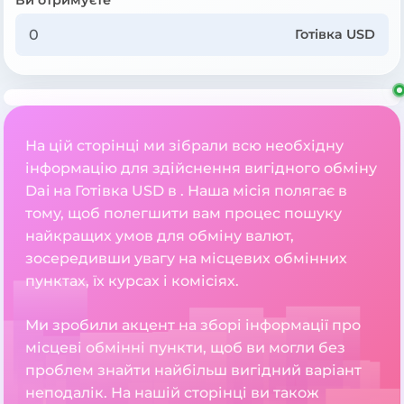
Готівка USD
На цій сторінці ми зібрали всю необхідну
інформацію для здійснення вигідного обміну
Dai на Готівка USD в . Наша місія полягає в
тому, щоб полегшити вам процес пошуку
найкращих умов для обміну валют,
зосередивши увагу на місцевих обмінних
пунктах, їх курсах і комісіях.
Ми зробили акцент на зборі інформації про
місцеві обмінні пункти, щоб ви могли без
проблем знайти найбільш вигідний варіант
неподалік. На нашій сторінці ви також