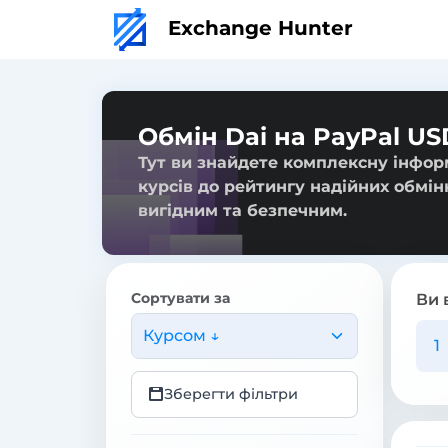
Exchange Hunter
Обмін Dai на PayPal US
Тут ви знайдете комплексну інформ
курсів до рейтингу надійних обмін
вигідним та безпечним.
Сортувати за
Ви 
Курсом ↓
Зберегти фільтри