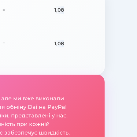
1,08
=
1,08
=
 але ми вже виконали
я обміну Dai на PayPal
и, представлені у нас,
йність при кожній
с забезпечує швидкість,