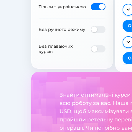
Тільки з українською
О
Без ручного режиму
Без плаваючих
курсів
О
Знайти оптимальні курси
всю роботу за вас. Наша 
USD, щоб максимізувати в
пройшли ретельну перевір
операції. Чи потрібно ва