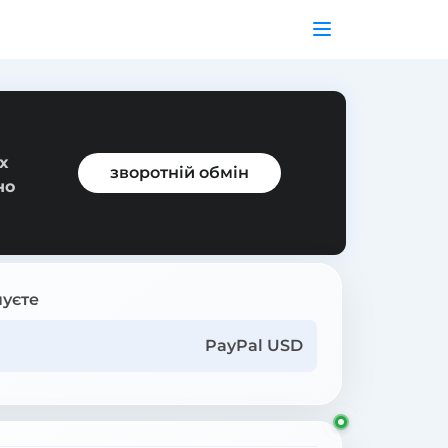
х
зворотній обмін
но
уєте
PayPal USD