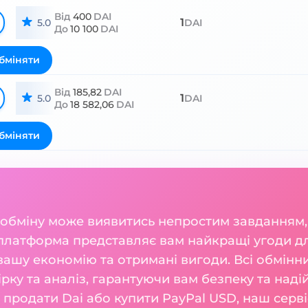
Від
400
DAI
1
5.0
DAI
До
10 100
DAI
бміняти
Від
185,82
DAI
1
5.0
DAI
До
18 582,06
DAI
бміняти
 обміну може виявитись непростим завданням,
платформа представляє вам найкращі угоди дл
ашу економію та отримані вигоди. Всі обмінник
ку та аналіз, гарантуючи вам безпеку та наді
м продати Dai або купити PayPal USD, наш серві