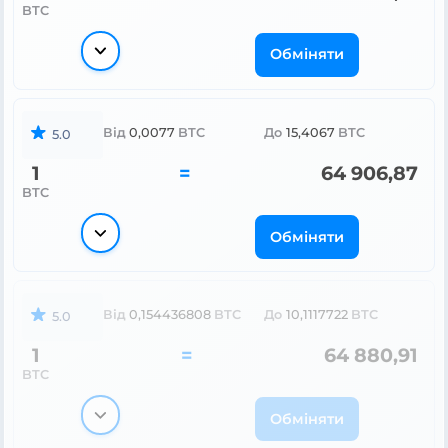
BTC
Обміняти
Від
0,0077
BTC
До
15,4067
BTC
5.0
1
=
64 906,87
BTC
Обміняти
Від
0,154436808
BTC
До
10,1117722
BTC
5.0
1
=
64 880,91
BTC
Обміняти