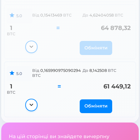
Від
0,15413469
BTC
До
4,62404058
BTC
5.0
1
=
64 878,32
BTC
Обміняти
Від
0,165990975090294
До
8,142508
BTC
5.0
BTC
1
=
61 449,12
BTC
Обміняти
На цій сторінці ви знайдете вичерпну