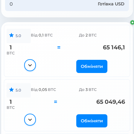
Готівка USD
Від
0,1
BTC
До
2
BTC
5.0
1
=
65 146,1
BTC
Обміняти
Від
0,05
BTC
До
3
BTC
5.0
1
=
65 049,46
BTC
Обміняти