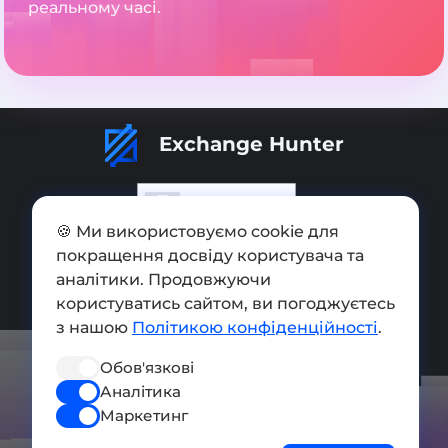
реальному часі.
Exchange Hunter
🍪 Ми використовуємо cookie для
покращення досвіду користувача та
Додати обмінник
аналітики. Продовжуючи
Мапа сайту
користуватись сайтом, ви погоджуєтесь
з нашою
Політикою конфіденційності
.
Press kit
Обов'язкові
Умови використання
Аналітика
Політика конфіденційності
Маркетинг
СОЦ. МЕРЕЖІ