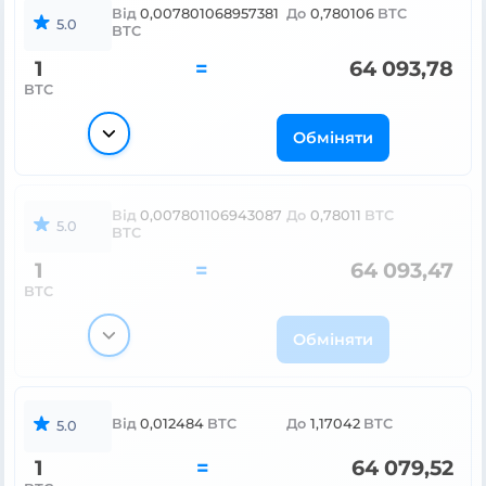
Від
0,007801068957381
До
0,780106
BTC
5.0
BTC
1
=
64 093,78
BTC
Обміняти
Від
0,007801106943087
До
0,78011
BTC
5.0
BTC
1
=
64 093,47
BTC
Обміняти
Від
0,012484
BTC
До
1,17042
BTC
5.0
1
=
64 079,52