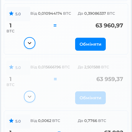
Від
0,010944174
BTC
До
0,39086337
BTC
5.0
1
=
63 960,97
BTC
Обміняти
Від
0,015666196
BTC
До
2,501588
BTC
5.0
1
=
63 959,37
BTC
Обміняти
Від
0,0062
BTC
До
0,7766
BTC
5.0