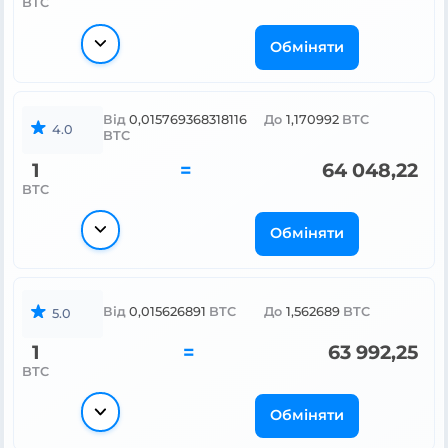
BTC
Обміняти
Від
0,015769368318116
До
1,170992
BTC
4.0
BTC
1
=
64 048,22
BTC
Обміняти
Від
0,015626891
BTC
До
1,562689
BTC
5.0
1
=
63 992,25
BTC
Обміняти