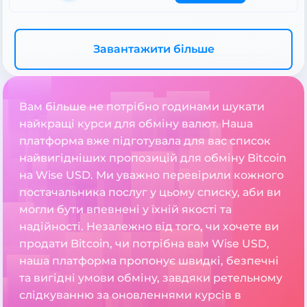
Завантажити більше
Вам більше не потрібно годинами шукати
найкращі курси для обміну валют. Наша
платформа вже підготувала для вас список
найвигідніших пропозицій для обміну Bitcoin
на Wise USD. Ми уважно перевірили кожного
постачальника послуг у цьому списку, аби ви
могли бути впевнені у їхній якості та
надійності. Незалежно від того, чи хочете ви
продати Bitcoin, чи потрібна вам Wise USD,
наша платформа пропонує швидкі, безпечні
та вигідні умови обміну, завдяки ретельному
слідкуванню за оновленнями курсів в