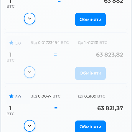
1
=
63 882
BTC
Обміняти
Від
0,01723494
BTC
До
1,410131
BTC
5.0
1
=
63 823,82
BTC
Обміняти
Від
0,0047
BTC
До
0,3109
BTC
5.0
1
=
63 821,37
BTC
Обміняти