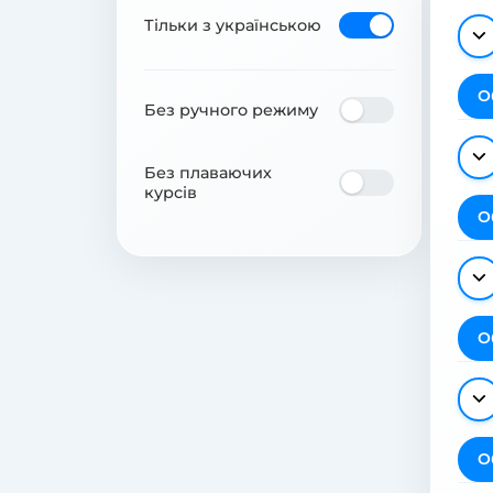
Тільки з українською
О
Без ручного режиму
Без плаваючих
курсів
О
О
О