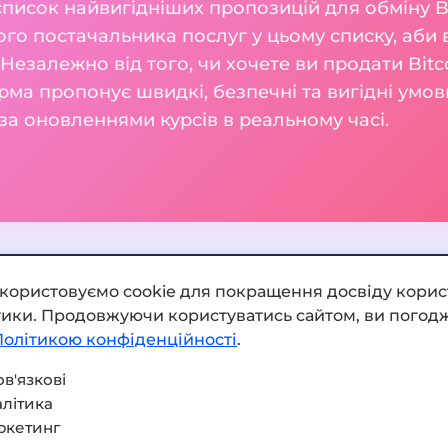
список найвигідніших пропозицій для обміну Bi
о постачальника послуг у цьому списку, аби в
і. Незалежно від того, чи хочете ви продати Bitc
ма пропонує швидкі, безпечні та вигідні умов
а оновленнями курсів в реальному часі.
икористовуємо cookie для покращення досвіду корис
ітики. Продовжуючи користуватись сайтом, ви погодж
Додати обмінник
Політикою конфіденційності
.
Мапа сайту
в'язкові
літика
Press kit
ркетинг