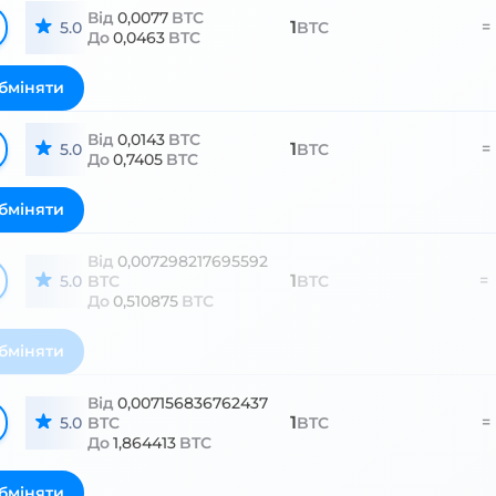
Від
0,0077
BTC
1
=
5.0
BTC
До
0,0463
BTC
бміняти
Від
0,0143
BTC
1
=
5.0
BTC
До
0,7405
BTC
бміняти
Від
0,007298217695592
1
=
5.0
BTC
BTC
До
0,510875
BTC
бміняти
Від
0,007156836762437
1
=
5.0
BTC
BTC
До
1,864413
BTC
бміняти