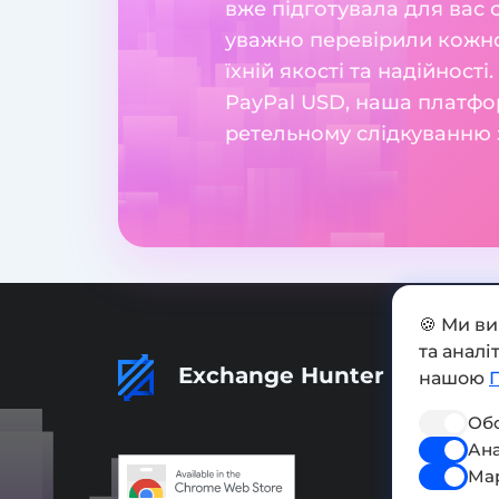
вже підготувала для вас 
уважно перевірили кожног
їхній якості та надійност
PayPal USD, наша платфор
ретельному слідкуванню з
🍪 Ми в
та анал
Exchange Hunter
нашою
Обо
Ана
Ма