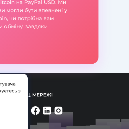
tcoin на PayPal USD. Ми
и могли бути впевнені у
oin, чи потрібна вам
и обміну, завдяки
тувача
уєтесь з
СОЦ. МЕРЕЖІ