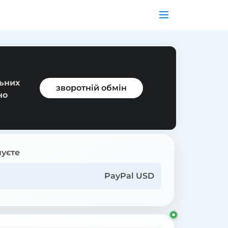
льних
зворотній обмін
но
уєте
PayPal USD