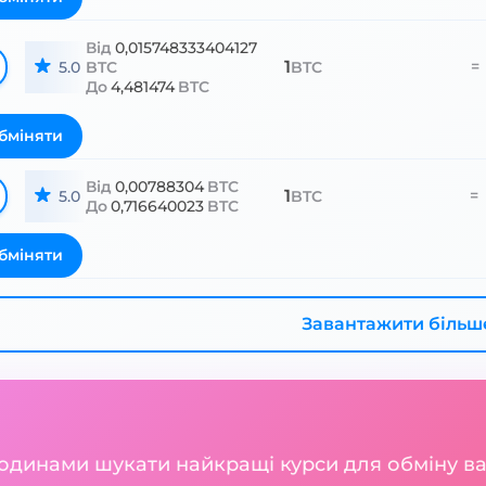
Від
0,015748333404127
1
=
5.0
BTC
BTC
До
4,481474
BTC
бміняти
Від
0,00788304
BTC
1
=
5.0
BTC
До
0,716640023
BTC
бміняти
Завантажити більш
годинами шукати найкращі курси для обміну 