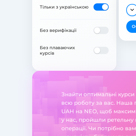
Тільки з українською
О
Без верифікації
Без плаваючих
курсів
Знайти оптимальні курси
всю роботу за вас. Наша
UAH на NEO, щоб максимі
у нас, пройшли ретельну 
операції. Чи потрібно ва