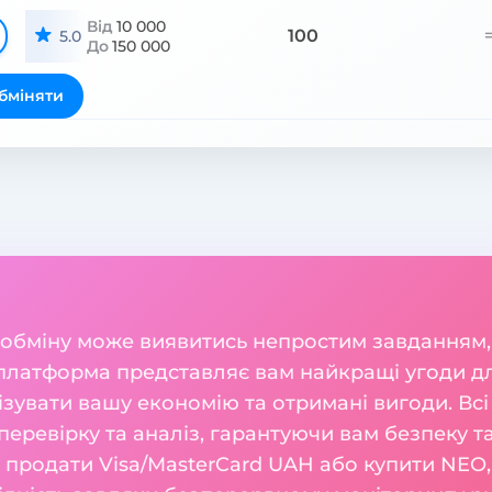
Від
10 000
100
5.0
До
150 000
бміняти
 обміну може виявитись непростим завданням,
 платформа представляє вам найкращі угоди дл
зувати вашу економію та отримані вигоди. Всі
перевірку та аналіз, гарантуючи вам безпеку т
м продати Visa/MasterCard UAH або купити NEO,