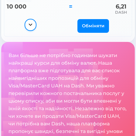
10 000
=
6,21
DASH
Обміняти
Вам більше не потрібно годинами шукати
найкращі курси для обміну валют. Наша
платформа вже підготувала для вас список
найвигідніших пропозицій для обміну
Visa/MasterCard UAH на Dash. Ми уважно
перевірили кожного постачальника послуг у
цьому списку, аби ви могли бути впевнені у
їхній якості та надійності. Незалежно від того,
чи хочете ви продати Visa/MasterCard UAH,
чи потрібна вам Dash, наша платформа
пропонує швидкі, безпечні та вигідні умови