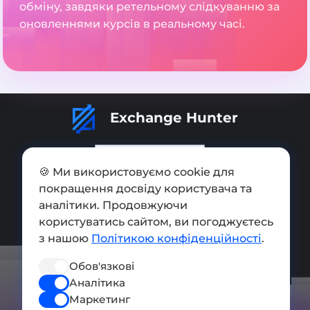
обміну, завдяки ретельному слідкуванню за
оновленнями курсів в реальному часі.
Exchange Hunter
🍪 Ми використовуємо cookie для
покращення досвіду користувача та
Додати обмінник
аналітики. Продовжуючи
користуватись сайтом, ви погоджуєтесь
Мапа сайту
з нашою
Політикою конфіденційності
.
Press kit
Обов'язкові
Умови використання
Аналітика
Політика конфіденційності
Маркетинг