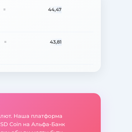
44,47
=
43,81
=
валют. Наша платформа
USD Coin на Альфа-Банк