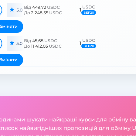
USDC
Від
449,72
USDC
1
5.0
До
2 248,55
USDC
BEP20
бміняти
USDC
Від
45,65
USDC
1
5.0
До
11 412,05
USDC
BEP20
бміняти
годинами шукати найкращі курси для обміну 
 список найвигідніших пропозицій для обміну 