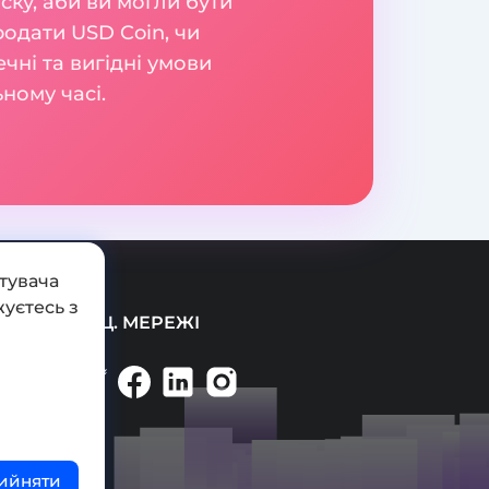
ку, аби ви могли бути
продати USD Coin, чи
ні та вигідні умови
ному часі.
тувача
уєтесь з
СОЦ. МЕРЕЖІ
ийняти