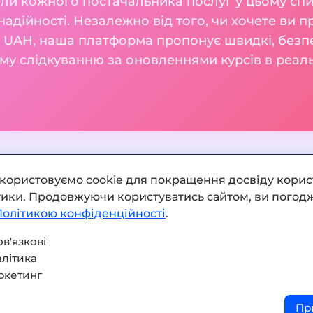
ли кожного постачальника послуг у цьому спис
а надійності. Незалежно від того, чи хочете ви 
 UAH, наша платформа пропонує швидкі, безпеч
му слідкуванню за оновленнями курсів в реаль
икористовуємо cookie для покращення досвіду корис
ітики. Продовжуючи користуватись сайтом, ви погодж
Додати обмінник
Політикою конфіденційності
.
Мапа сайту
в'язкові
літика
Press kit
ркетинг
Умови використання
Пр