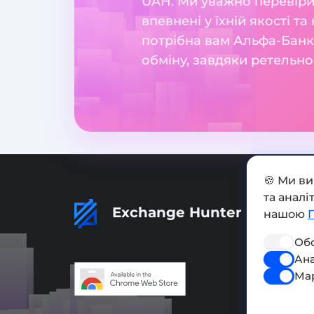
UAH. Ми уважно перевіри
впевнені у їхній якості т
потрібна вам Альфа-Банк
обміну, завдяки ретельно
🍪 Ми в
та анал
Exchange Hunter
нашою
Обо
Ана
Ма