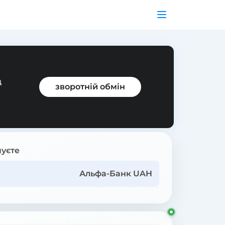
д
зворотній обмін
уєте
Альфа-Банк UAH