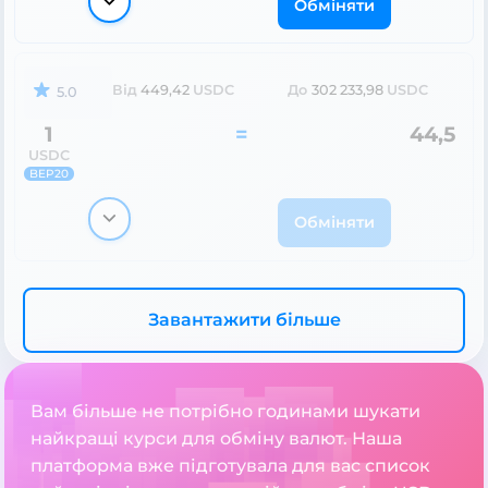
Обміняти
Від
449,42
USDC
До
302 233,98
USDC
5.0
1
=
44,5
USDC
BEP20
Обміняти
Завантажити більше
Вам більше не потрібно годинами шукати
найкращі курси для обміну валют. Наша
платформа вже підготувала для вас список