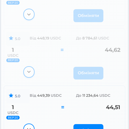
BEP20
Обміняти
Від
448,19
USDC
До
8 784,61
USDC
5.0
1
=
44,62
USDC
BEP20
Обміняти
Від
449,39
USDC
До
11 234,64
USDC
5.0
1
=
44,51
USDC
BEP20