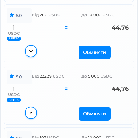
Від
200
USDC
До
10 000
USDC
5.0
1
=
44,76
USDC
BEP20
Обміняти
Від
222,39
USDC
До
5 000
USDC
5.0
1
=
44,76
USDC
BEP20
Обміняти
Від
103
USDC
До
10 000
USDC