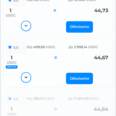
5.0
1
=
44,73
USDC
Обміняти
Від
499,69
USDC
До
2 998,14
USDC
5.0
1
=
44,67
USDC
BEP20
Обміняти
Від
336,03
USDC
До
11 200,99
USDC
5.0
1
=
44,64
USDC