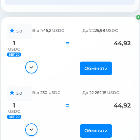
Від
445,2
USDC
До
2 225,98
USDC
5.0
1
=
44,92
USDC
BEP20
Обміняти
Від
230
USDC
До
22 262,15
USDC
5.0
1
=
44,92
USDC
BEP20
Обміняти