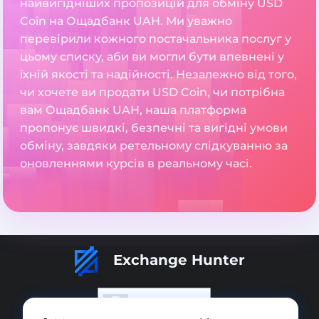
найвигідніших пропозицій для обміну USD
Coin на Ощадбанк UAH. Ми уважно
перевірили кожного постачальника послуг у
цьому списку, аби ви могли бути впевнені у
їхній якості та надійності. Незалежно від того,
чи хочете ви продати USD Coin, чи потрібна
вам Ощадбанк UAH, наша платформа
пропонує швидкі, безпечні та вигідні умови
обміну, завдяки ретельному слідкуванню за
оновленнями курсів в реальному часі.
Exchange Hunter