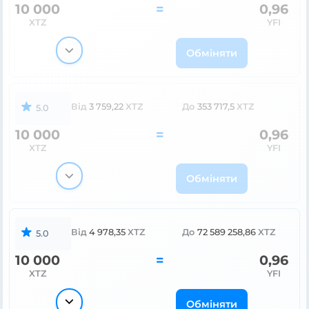
10 000
=
0,96
XTZ
YFI
Обміняти
Від
3 759,22
XTZ
До
353 717,5
XTZ
5.0
10 000
=
0,96
XTZ
YFI
Обміняти
Від
4 978,35
XTZ
До
72 589 258,86
XTZ
5.0
10 000
=
0,96
XTZ
YFI
Обміняти