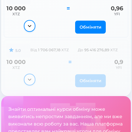
10 000
=
0,96
XTZ
YFI
Обміняти
Від
1 706 067,18
XTZ
До
95 416 276,89
XTZ
5.0
10 000
=
0,9
XTZ
YFI
Обміняти
Знайти оптимальні курси обміну може
виявитись непростим завданням, але ми вже
виконали всю роботу за вас. Наша платформа
представляє вам найкращі угоди для обміну