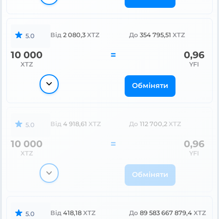
Від
2 080,3
XTZ
До
354 795,51
XTZ
5.0
10 000
=
0,96
XTZ
YFI
Обміняти
Від
4 918,61
XTZ
До
112 700,2
XTZ
5.0
10 000
=
0,96
XTZ
YFI
Обміняти
Від
418,18
XTZ
До
89 583 667 879,4
XTZ
5.0