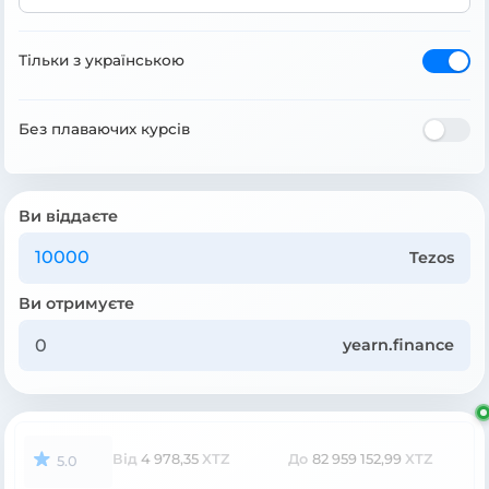
Тільки з українською
Без плаваючих курсів
Ви віддаєте
Tezos
Ви отримуєте
yearn.finance
Від
4 978,35
XTZ
До
82 959 152,99
XTZ
5.0