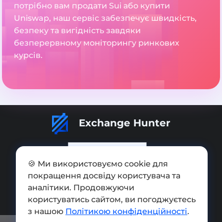
потрібно вам продати Sui або купити
Uniswap, наш сервіс забезпечує швидкість,
безпеку та вигідність завдяки
безперервному моніторингу ринкових
курсів.
Exchange Hunter
🍪 Ми використовуємо cookie для
покращення досвіду користувача та
Додати обмінник
аналітики. Продовжуючи
Мапа сайту
користуватись сайтом, ви погоджуєтесь
з нашою
Політикою конфіденційності
.
Press kit