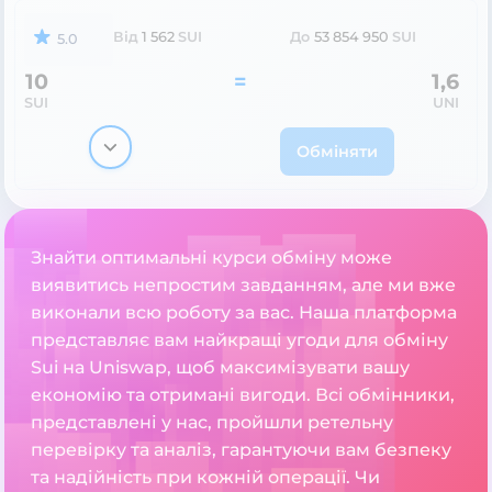
Від
1 562
SUI
До
53 854 950
SUI
5.0
10
=
1,6
SUI
UNI
Обміняти
Знайти оптимальні курси обміну може
виявитись непростим завданням, але ми вже
виконали всю роботу за вас. Наша платформа
представляє вам найкращі угоди для обміну
Sui на Uniswap, щоб максимізувати вашу
економію та отримані вигоди. Всі обмінники,
представлені у нас, пройшли ретельну
перевірку та аналіз, гарантуючи вам безпеку
та надійність при кожній операції. Чи