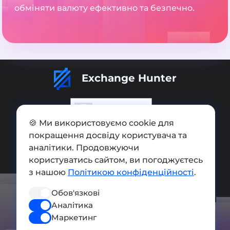
обміняти валюту ефективно та безпечно.
Exchange Hunter
🍪 Ми використовуємо cookie для
покращення досвіду користувача та
Додати обмінник
аналітики. Продовжуючи
Мапа сайту
користуватись сайтом, ви погоджуєтесь
з нашою
Політикою конфіденційності
.
Press kit
Обов'язкові
Умови використання
Аналітика
Політика конфіденційності
Маркетинг