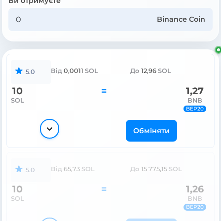
Ви отримуєте
Binance Coin
Від
0,0011
SOL
До
12,96
SOL
5.0
10
=
1,27
SOL
BNB
BEP20
Обміняти
Від
65,73
SOL
До
15 775,15
SOL
5.0
10
=
1,26
SOL
BNB
BEP20