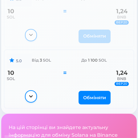
10
=
1,24
SOL
BNB
BEP20
Обміняти
Від
3
SOL
До
1 100
SOL
5.0
10
=
1,24
SOL
BNB
BEP20
Обміняти
На цій сторінці ви знайдете актуальну
інформацію для обміну Solana на Binance