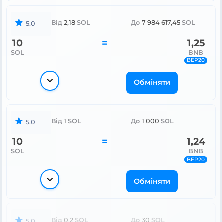
Від
2,18
SOL
До
7 984 617,45
SOL
5.0
10
=
1,25
SOL
BNB
BEP20
Обміняти
Від
1
SOL
До
1 000
SOL
5.0
10
=
1,24
SOL
BNB
BEP20
Обміняти
Від
0,2
SOL
До
30
SOL
5.0