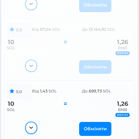
Обміняти
Від
67,04
SOL
До
13 144,92
SOL
5.0
10
=
1,26
SOL
BNB
BEP20
Обміняти
Від
1,43
SOL
До
699,73
SOL
5.0
10
=
1,26
SOL
BNB
BEP20
Обміняти