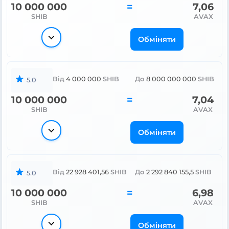
10 000 000
=
7,06
SHIB
AVAX
Обміняти
Від
4 000 000
SHIB
До
8 000 000 000
SHIB
5.0
10 000 000
=
7,04
SHIB
AVAX
Обміняти
Від
22 928 401,56
SHIB
До
2 292 840 155,5
SHIB
5.0
10 000 000
=
6,98
SHIB
AVAX
Обміняти