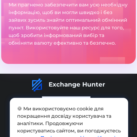
Ми прагнемо забезпечити вам усю необхідну
інформацію, щоб ви могли швидко і без
зайвих зусиль знайти оптимальний обмінний
пункт. Використовуйте наш ресурс для того,
щоб зробити інформований вибір та
обміняти валюту ефективно та безпечно.
Exchange Hunter
🍪 Ми використовуємо cookie для
покращення досвіду користувача та
Додати обмінник
аналітики. Продовжуючи
Мапа сайту
користуватись сайтом, ви погоджуєтесь