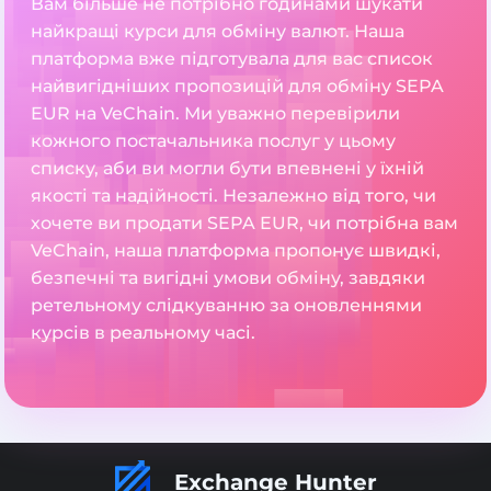
Вам більше не потрібно годинами шукати
найкращі курси для обміну валют. Наша
платформа вже підготувала для вас список
найвигідніших пропозицій для обміну SEPA
EUR на VeChain. Ми уважно перевірили
кожного постачальника послуг у цьому
списку, аби ви могли бути впевнені у їхній
якості та надійності. Незалежно від того, чи
хочете ви продати SEPA EUR, чи потрібна вам
VeChain, наша платформа пропонує швидкі,
безпечні та вигідні умови обміну, завдяки
ретельному слідкуванню за оновленнями
курсів в реальному часі.
Exchange Hunter