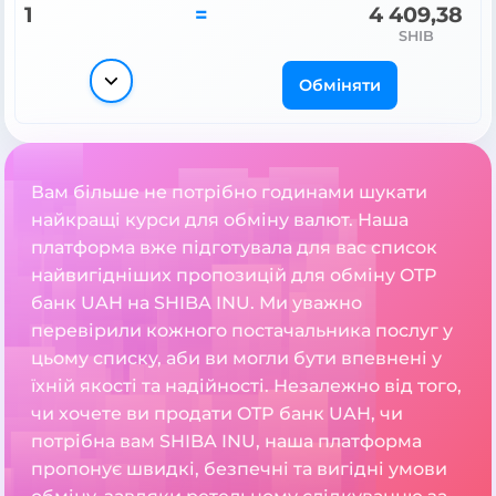
1
=
4 409,38
SHIB
Обміняти
Вам більше не потрібно годинами шукати
найкращі курси для обміну валют. Наша
платформа вже підготувала для вас список
найвигідніших пропозицій для обміну OTP
банк UAH на SHIBA INU. Ми уважно
перевірили кожного постачальника послуг у
цьому списку, аби ви могли бути впевнені у
їхній якості та надійності. Незалежно від того,
чи хочете ви продати OTP банк UAH, чи
потрібна вам SHIBA INU, наша платформа
пропонує швидкі, безпечні та вигідні умови