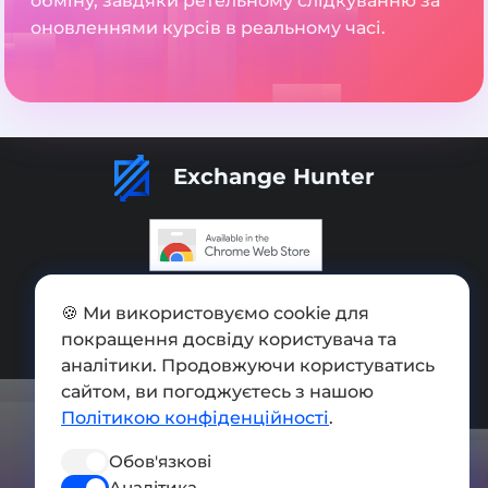
обміну, завдяки ретельному слідкуванню за
оновленнями курсів в реальному часі.
Exchange Hunter
Додати обмінник
🍪 Ми використовуємо cookie для
покращення досвіду користувача та
Мапа сайту
аналітики. Продовжуючи користуватись
Press kit
сайтом, ви погоджуєтесь з нашою
Політикою конфіденційності
.
Умови використання
Обов'язкові
Політика конфіденційності
Аналітика