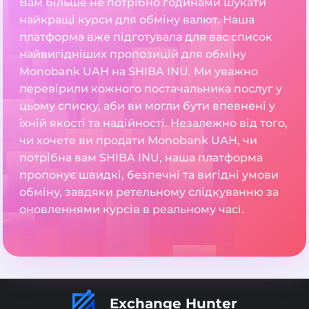
Вам більше не потрібно годинами шукати
найкращі курси для обміну валют. Наша
платформа вже підготувала для вас список
найвигідніших пропозицій для обміну
Monobank UAH на SHIBA INU. Ми уважно
перевірили кожного постачальника послуг у
цьому списку, аби ви могли бути впевнені у
їхній якості та надійності. Незалежно від того,
чи хочете ви продати Monobank UAH, чи
потрібна вам SHIBA INU, наша платформа
пропонує швидкі, безпечні та вигідні умови
обміну, завдяки ретельному слідкуванню за
оновленнями курсів в реальному часі.
Exchange Hunter