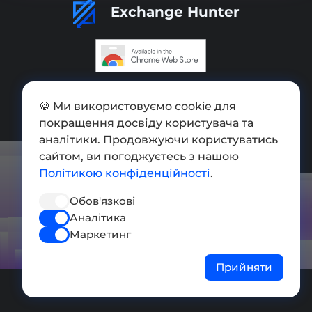
Exchange Hunter
Додати обмінник
🍪 Ми використовуємо cookie для
Мапа сайту
покращення досвіду користувача та
аналітики. Продовжуючи користуватись
Press kit
сайтом, ви погоджуєтесь з нашою
Умови використання
Політикою конфіденційності
.
Політика конфіденційності
Обов'язкові
Аналітика
СОЦ. МЕРЕЖІ
Маркетинг
Прийняти