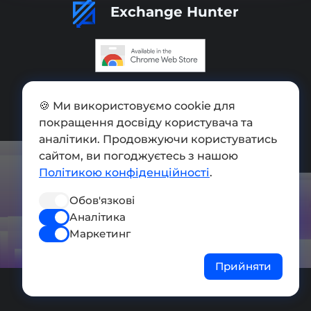
Exchange Hunter
Додати обмінник
🍪 Ми використовуємо cookie для
Мапа сайту
покращення досвіду користувача та
аналітики. Продовжуючи користуватись
Press kit
сайтом, ви погоджуєтесь з нашою
Умови використання
Політикою конфіденційності
.
Політика конфіденційності
Обов'язкові
Аналітика
СОЦ. МЕРЕЖІ
Маркетинг
Прийняти