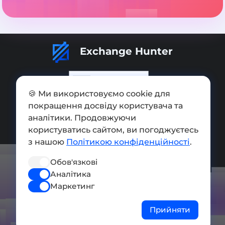
Exchange Hunter
🍪 Ми використовуємо cookie для
покращення досвіду користувача та
Додати обмінник
аналітики. Продовжуючи
Мапа сайту
користуватись сайтом, ви погоджуєтесь
з нашою
Політикою конфіденційності
.
Press kit
Обов'язкові
Умови використання
Аналітика
Політика конфіденційності
Маркетинг
СОЦ. МЕРЕЖІ
Прийняти