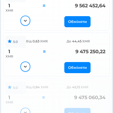
1
=
9 562 452,64
XMR
Обміняти
Від
0,63
XMR
До
44,45
XMR
5.0
1
=
9 475 250,22
XMR
Обміняти
Від
0,84
XMR
До
45,15
XMR
5.0
1
=
9 475 060,34
XMR