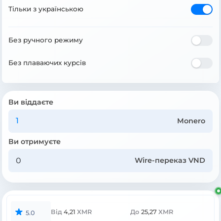
Тільки з українською
Без ручного режиму
Без плаваючих курсів
Ви віддаєте
Monero
Ви отримуєте
Wire-переказ VND
Від
4,21
XMR
До
25,27
XMR
5.0