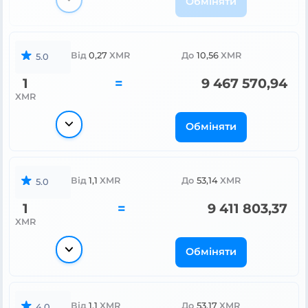
Обміняти
Від
0,27
XMR
До
10,56
XMR
5.0
1
=
9 467 570,94
XMR
Обміняти
Від
1,1
XMR
До
53,14
XMR
5.0
1
=
9 411 803,37
XMR
Обміняти
Від
1,1
XMR
До
53,17
XMR
4.0