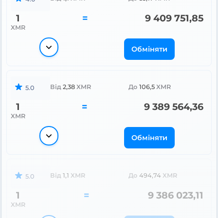
1
=
9 409 751,85
XMR
Обміняти
Від
2,38
XMR
До
106,5
XMR
5.0
1
=
9 389 564,36
XMR
Обміняти
Від
1,1
XMR
До
494,74
XMR
5.0
1
=
9 386 023,11
XMR