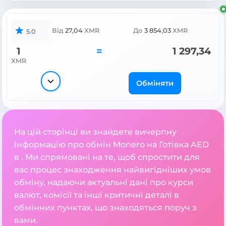
Від
27,04
XMR
До
3 854,03
XMR
5.0
1
=
1 297,34
XMR
Обміняти
На цій сторінці ви знайдете вичерпну
інформацію про обмін Monero на Готівка AED
в . Ми спрямовані на те, щоб спростити для
вас процес знаходження найвигідніших умов
обміну, надаючи актуальні дані про курси
валют, комісії та інші критичні деталі в
обмінних пунктах, що знаходяться поруч з
вами.