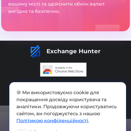
вашому місті та здійснити обмін валют
вигідно та безпечно.
Exchange Hunter
Додати обмінник
🍪 Ми використовуємо cookie для
Мапа сайту
покращення досвіду користувача та
Press kit
аналітики. Продовжуючи користуватись
сайтом, ви погоджуєтесь з нашою
Умови використання
Політикою конфіденційності
.
Політика конфіденційності