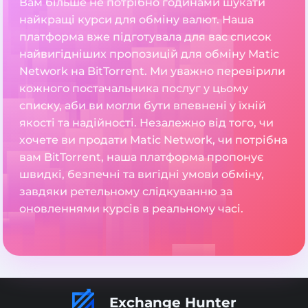
Вам більше не потрібно годинами шукати
найкращі курси для обміну валют. Наша
платформа вже підготувала для вас список
найвигідніших пропозицій для обміну Matic
Network на BitTorrent. Ми уважно перевірили
кожного постачальника послуг у цьому
списку, аби ви могли бути впевнені у їхній
якості та надійності. Незалежно від того, чи
хочете ви продати Matic Network, чи потрібна
вам BitTorrent, наша платформа пропонує
швидкі, безпечні та вигідні умови обміну,
завдяки ретельному слідкуванню за
оновленнями курсів в реальному часі.
Exchange Hunter