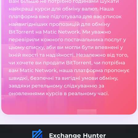
Вам більше не потрібно годинами шукати
найкращі курси для обміну валют. Наша
платформа вже підготувала для вас список
найвигідніших пропозицій для обміну
BitTorrent на Matic Network. Ми уважно
перевірили кожного постачальника послуг у
цьому списку, аби ви могли бути впевнені у
їхній якості та надійності. Незалежно від того,
чи хочете ви продати BitTorrent, чи потрібна
вам Matic Network, наша платформа пропонує
швидкі, безпечні та вигідні умови обміну,
завдяки ретельному слідкуванню за
оновленнями курсів в реальному часі.
Exchange Hunter