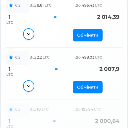
Від
8,81
LTC
До
496,43
LTC
5.0
1
=
2 014,39
LTC
Обміняти
Від
2,2
LTC
До
498,03
LTC
5.0
1
=
2 007,9
LTC
Обміняти
Від
10
LTC
До
195,94
LTC
5.0
1
=
2 000,64
LTC