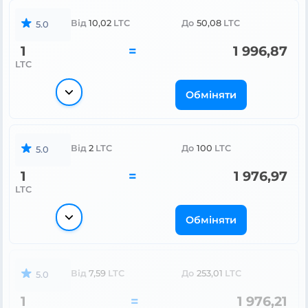
Від
10,02
LTC
До
50,08
LTC
5.0
1
=
1 996,87
LTC
Обміняти
Від
2
LTC
До
100
LTC
5.0
1
=
1 976,97
LTC
Обміняти
Від
7,59
LTC
До
253,01
LTC
5.0
1
=
1 976,21