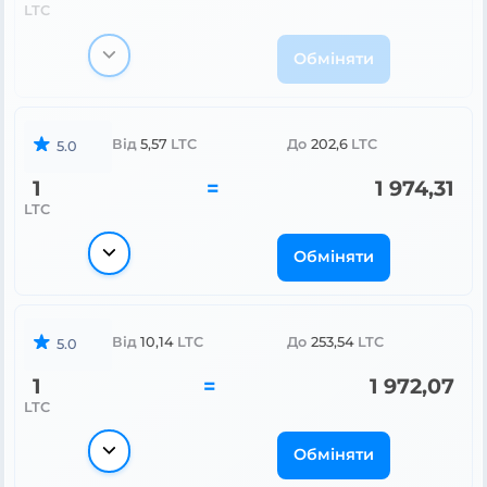
LTC
Обміняти
Від
5,57
LTC
До
202,6
LTC
5.0
1
=
1 974,31
LTC
Обміняти
Від
10,14
LTC
До
253,54
LTC
5.0
1
=
1 972,07
LTC
Обміняти