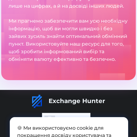
лише на цифрах, а й на досвіді інших людей.
Ми прагнемо забезпечити вам усю необхідну
інформацію, щоб ви могли швидко і без
зайвих зусиль знайти оптимальний обмінний
пункт. Використовуйте наш ресурс для того,
щоб зробити інформований вибір та
обміняти валюту ефективно та безпечно.
Exchange Hunter
🍪 Ми використовуємо cookie для
покращення досвіду користувача та
Додати обмінник