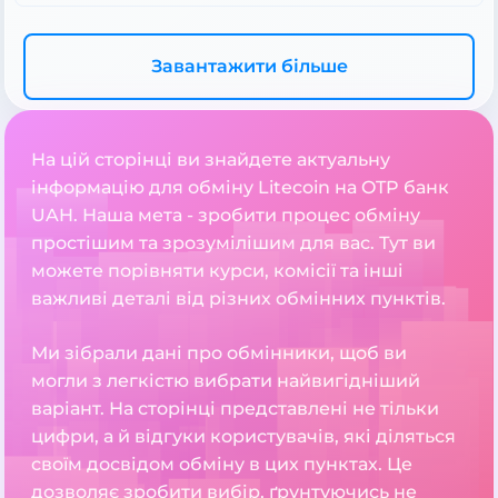
Завантажити більше
На цій сторінці ви знайдете актуальну
інформацію для обміну Litecoin на OTP банк
UAH. Наша мета - зробити процес обміну
простішим та зрозумілішим для вас. Тут ви
можете порівняти курси, комісії та інші
важливі деталі від різних обмінних пунктів.
Ми зібрали дані про обмінники, щоб ви
могли з легкістю вибрати найвигідніший
варіант. На сторінці представлені не тільки
цифри, а й відгуки користувачів, які діляться
своїм досвідом обміну в цих пунктах. Це
дозволяє зробити вибір, ґрунтуючись не