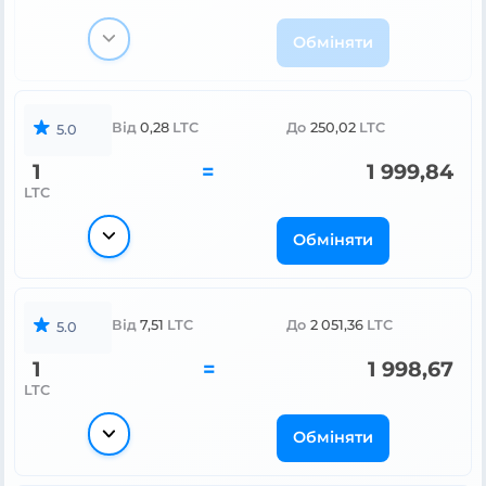
Обміняти
Від
0,28
LTC
До
250,02
LTC
5.0
1
=
1 999,84
LTC
Обміняти
Від
7,51
LTC
До
2 051,36
LTC
5.0
1
=
1 998,67
LTC
Обміняти