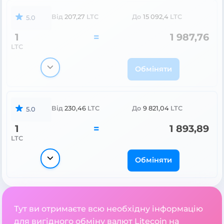
Від
207,27
LTC
До
15 092,4
LTC
5.0
1
=
1 987,76
LTC
Обміняти
Від
230,46
LTC
До
9 821,04
LTC
5.0
1
=
1 893,89
LTC
Обміняти
Тут ви отримаєте всю необхідну інформацію
для вигідного обміну валют Litecoin на