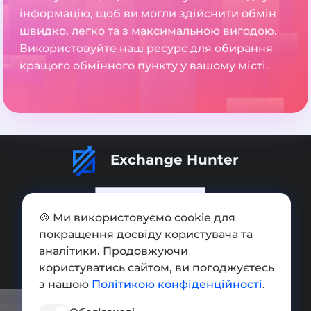
інформацію, щоб ви могли здійснити обмін
швидко, легко та з максимальною вигодою.
Використовуйте наш ресурс для обирання
кращого обмінного пункту у вашому місті.
Exchange Hunter
🍪 Ми використовуємо cookie для
покращення досвіду користувача та
Додати обмінник
аналітики. Продовжуючи
Мапа сайту
користуватись сайтом, ви погоджуєтесь
з нашою
Політикою конфіденційності
.
Press kit