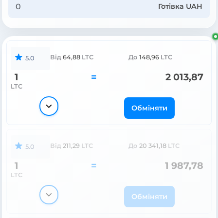
Готівка UAH
Від
64,88
LTC
До
148,96
LTC
5.0
1
=
2 013,87
LTC
Обміняти
Від
211,29
LTC
До
20 341,18
LTC
5.0
1
=
1 987,78
LTC
Обміняти