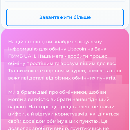
Завантажити більше
На цій сторінці ви знайдете актуальну
інформацію для обміну Litecoin на Банк
ПУМБ UAH. Наша мета - зробити процес
обміну простішим та зрозумілішим для вас.
Тут ви можете порівняти курси, комісії та інші
важливі деталі від різних обмінних пунктів.
Ми зібрали дані про обмінники, щоб ви
могли з легкістю вибрати найвигідніший
варіант. На сторінці представлені не тільки
цифри, а й відгуки користувачів, які діляться
своїм досвідом обміну в цих пунктах. Це
дозволяє зробити вибір, ґрунтуючись не