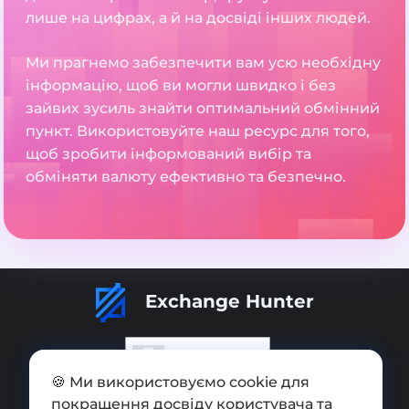
лише на цифрах, а й на досвіді інших людей.
Ми прагнемо забезпечити вам усю необхідну
інформацію, щоб ви могли швидко і без
зайвих зусиль знайти оптимальний обмінний
пункт. Використовуйте наш ресурс для того,
щоб зробити інформований вибір та
обміняти валюту ефективно та безпечно.
Exchange Hunter
🍪 Ми використовуємо cookie для
покращення досвіду користувача та
Додати обмінник