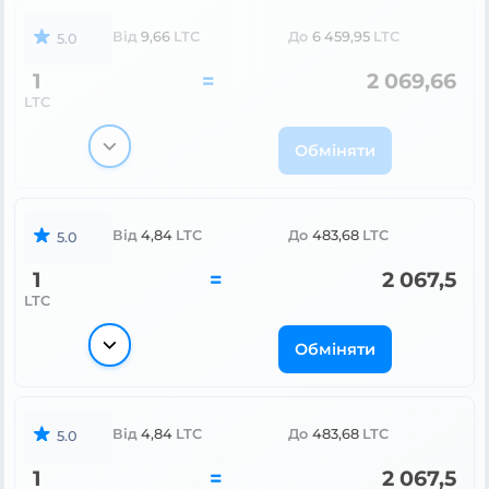
Від
9,66
LTC
До
6 459,95
LTC
5.0
1
=
2 069,66
LTC
Обміняти
Від
4,84
LTC
До
483,68
LTC
5.0
1
=
2 067,5
LTC
Обміняти
Від
4,84
LTC
До
483,68
LTC
5.0
1
=
2 067,5