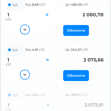
Від
8,68
LTC
До
480,59
LTC
5.0
1
=
2 080,78
LTC
Обміняти
Від
4,81
LTC
До
240,57
LTC
5.0
1
=
2 075,66
LTC
Обміняти
Від
9,64
LTC
До
189,02
LTC
5.0
1
=
2 073,91
LTC