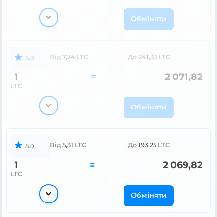
Обміняти
Від
7,24
LTC
До
241,33
LTC
5.0
1
=
2 071,82
LTC
Обміняти
Від
5,31
LTC
До
193,25
LTC
5.0
1
=
2 069,82
LTC
Обміняти