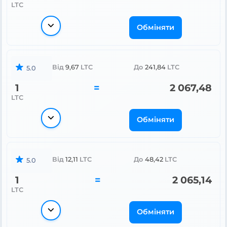
LTC
Обміняти
Від
9,67
LTC
До
241,84
LTC
5.0
1
=
2 067,48
LTC
Обміняти
Від
12,11
LTC
До
48,42
LTC
5.0
1
=
2 065,14
LTC
Обміняти