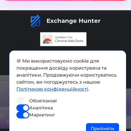
Exchange Hunter
Додати обмінник
🍪 Ми використовуємо cookie для
Мапа сайту
покращення досвіду користувача та
аналітики. Продовжуючи користуватись
Press kit
сайтом, ви погоджуєтесь з нашою
Умови використання
Політикою конфіденційності
.
Політика конфіденційності
Обов'язкові
Аналітика
СОЦ. МЕРЕЖІ
Маркетинг
Прийняти