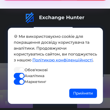
Exchange Hunter
🍪 Ми використовуємо cookie для
покращення досвіду користувача та
Додати обмінник
аналітики. Продовжуючи
користуватись сайтом, ви погоджуєтесь
Мапа сайту
з нашою
Політикою конфіденційності
.
Press kit
Обов'язкові
Умови використання
Аналітика
Політика конфіденційності
Маркетинг
СОЦ. МЕРЕЖІ
Прийняти