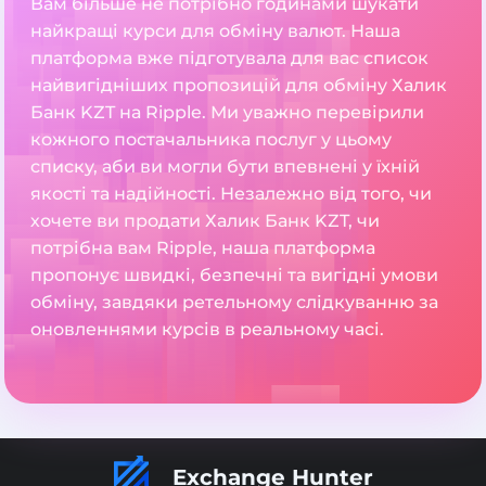
Вам більше не потрібно годинами шукати
найкращі курси для обміну валют. Наша
платформа вже підготувала для вас список
найвигідніших пропозицій для обміну Халик
Банк KZT на Ripple. Ми уважно перевірили
кожного постачальника послуг у цьому
списку, аби ви могли бути впевнені у їхній
якості та надійності. Незалежно від того, чи
хочете ви продати Халик Банк KZT, чи
потрібна вам Ripple, наша платформа
пропонує швидкі, безпечні та вигідні умови
обміну, завдяки ретельному слідкуванню за
оновленнями курсів в реальному часі.
Exchange Hunter