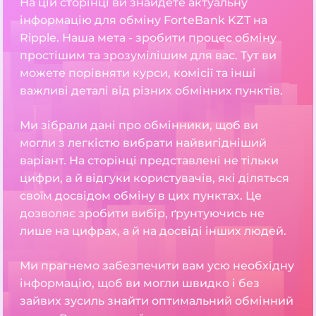
На цій сторінці ви знайдете актуальну
інформацію для обміну ForteBank KZT на
Ripple. Наша мета - зробити процес обміну
простішим та зрозумілішим для вас. Тут ви
можете порівняти курси, комісії та інші
важливі деталі від різних обмінних пунктів.
Ми зібрали дані про обмінники, щоб ви
могли з легкістю вибрати найвигідніший
варіант. На сторінці представлені не тільки
цифри, а й відгуки користувачів, які діляться
своїм досвідом обміну в цих пунктах. Це
дозволяє зробити вибір, ґрунтуючись не
лише на цифрах, а й на досвіді інших людей.
Ми прагнемо забезпечити вам усю необхідну
інформацію, щоб ви могли швидко і без
зайвих зусиль знайти оптимальний обмінний