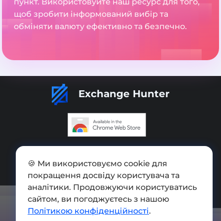
пункт. Використовуйте наш ресурс для того,
щоб зробити інформований вибір та
обміняти валюту ефективно та безпечно.
Exchange Hunter
Додати обмінник
🍪 Ми використовуємо cookie для
Мапа сайту
покращення досвіду користувача та
Press kit
аналітики. Продовжуючи користуватись
сайтом, ви погоджуєтесь з нашою
Умови використання
Політикою конфіденційності
.