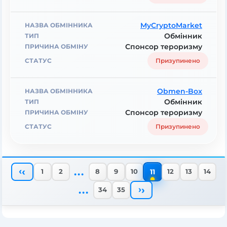
MyCryptoMarket
Обмінник
Спонсор тероризму
Призупинено
Obmen-Box
Обмінник
Спонсор тероризму
Призупинено
...
‹
11
1
2
8
9
10
12
13
14
...
›
34
35