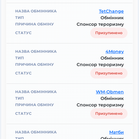
TetChange
Обмінник
Спонсор тероризму
Призупинено
4Money
Обмінник
Спонсор тероризму
Призупинено
WM-Obmen
Обмінник
Спонсор тероризму
Призупинено
Матби
Обмінник