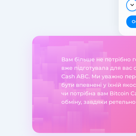
О
Вам більше не потрібно 
вже підготувала для вас 
Cash ABC. Ми уважно пер
бути впевнені у їхній яко
чи потрібна вам Bitcoin 
обміну, завдяки ретельно