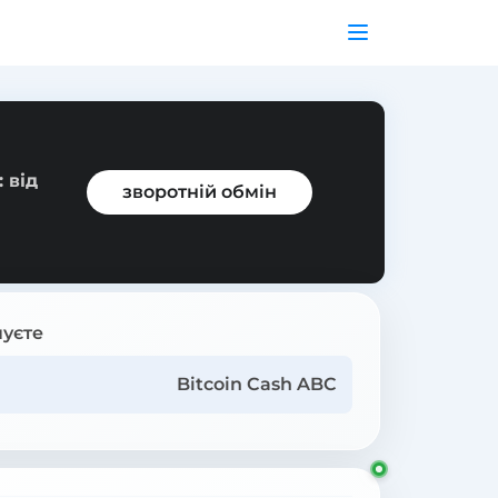
 від
зворотній обмін
уєте
Bitcoin Cash ABC