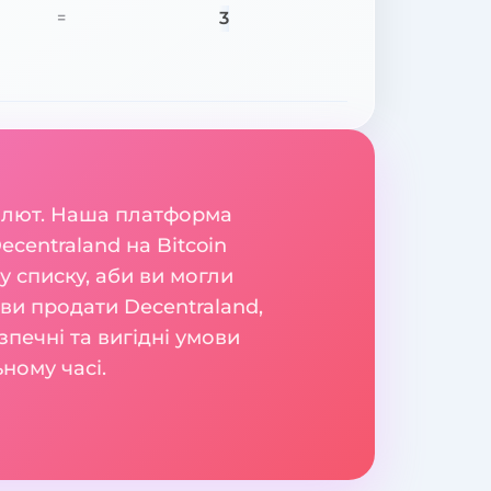
3
=
валют. Наша платформа
centraland на Bitcoin
 списку, аби ви могли
е ви продати Decentraland,
печні та вигідні умови
ному часі.