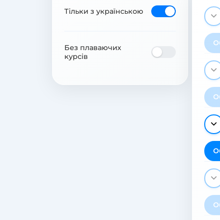
Тільки з українською
О
Без плаваючих
курсів
О
О
О