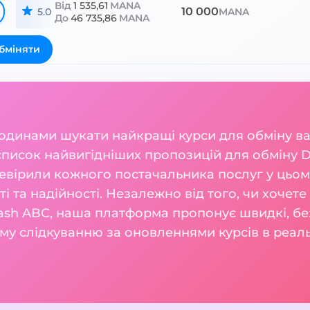
Від
1 535,61
MANA
10 000
5.0
MANA
До
46 735,86
MANA
бміняти
годинами шукати найкращі курси для обміну 
список найвигідніших пропозицій для обміну De
евірили кожного постачальника послуг у цьому
сті та надійності. Незалежно від того, чи хочет
Cash ABC, наша платформа пропонує швидкі, без
му слідкуванню за оновленнями курсів в реаль