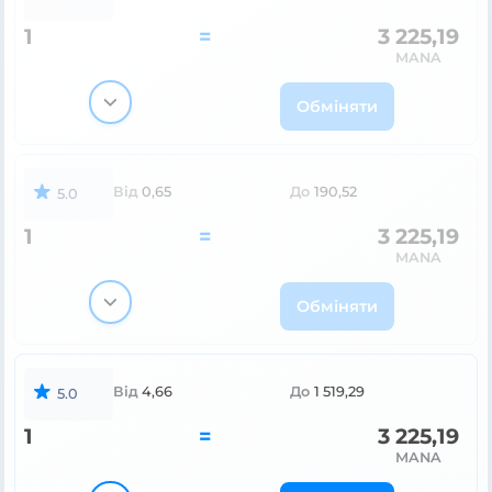
1
=
3 225,19
MANA
Обміняти
Від
0,65
До
190,52
5.0
1
=
3 225,19
MANA
Обміняти
Від
4,66
До
1 519,29
5.0
1
=
3 225,19
MANA