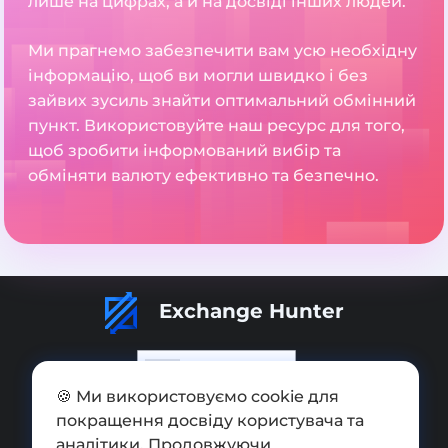
лише на цифрах, а й на досвіді інших людей.
Ми прагнемо забезпечити вам усю необхідну
інформацію, щоб ви могли швидко і без
зайвих зусиль знайти оптимальний обмінний
пункт. Використовуйте наш ресурс для того,
щоб зробити інформований вибір та
обміняти валюту ефективно та безпечно.
Exchange Hunter
🍪 Ми використовуємо cookie для
покращення досвіду користувача та
Додати обмінник
аналітики. Продовжуючи