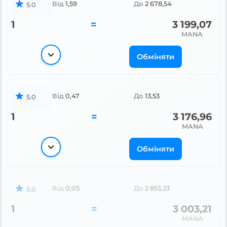
Від
1,59
До
2 678,54
5.0
1
=
3 199,07
MANA
Обміняти
Від
0,47
До
13,53
5.0
1
=
3 176,96
MANA
Обміняти
Від
0,05
До
2 853,23
5.0
1
=
3 003,21
MANA