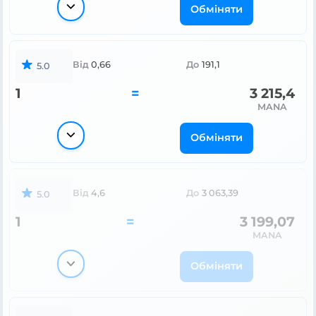
Обміняти
Від
0,66
До
191,1
5.0
1
=
3 215,4
MANA
Обміняти
Від
4,6
До
3 063,39
5.0
1
=
3 199,07
MANA
Обміняти