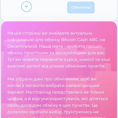
Обміняти
На цій сторінці ви знайдете актуальну
інформацію для обміну Bitcoin Cash ABC на
Decentraland. Наша мета - зробити процес
обміну простішим та зрозумілішим для вас.
Тут ви можете порівняти курси, комісії та інші
важливі деталі від різних обмінних пунктів.
Ми зібрали дані про обмінники, щоб ви
могли з легкістю вибрати найвигідніший
варіант. На сторінці представлені не тільки
цифри, а й відгуки користувачів, які діляться
своїм досвідом обміну в цих пунктах. Це
дозволяє зробити вибір, ґрунтуючись не