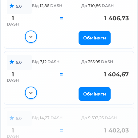
Від
12,86
DASH
До
710,86
DASH
5.0
1
=
1 406,73
DASH
Обміняти
Від
7,12
DASH
До
355,95
DASH
5.0
1
=
1 404,67
DASH
Обміняти
Від
14,27
DASH
До
9 593,26
DASH
5.0
1
=
1 402,03
DASH