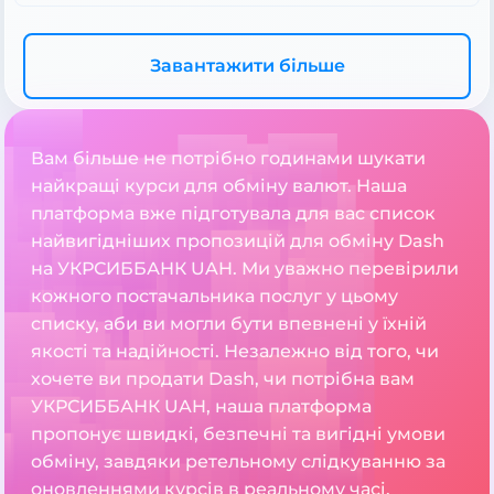
Завантажити більше
Вам більше не потрібно годинами шукати
найкращі курси для обміну валют. Наша
платформа вже підготувала для вас список
найвигідніших пропозицій для обміну Dash
на УКРСИББАНК UAH. Ми уважно перевірили
кожного постачальника послуг у цьому
списку, аби ви могли бути впевнені у їхній
якості та надійності. Незалежно від того, чи
хочете ви продати Dash, чи потрібна вам
УКРСИББАНК UAH, наша платформа
пропонує швидкі, безпечні та вигідні умови
обміну, завдяки ретельному слідкуванню за
оновленнями курсів в реальному часі.