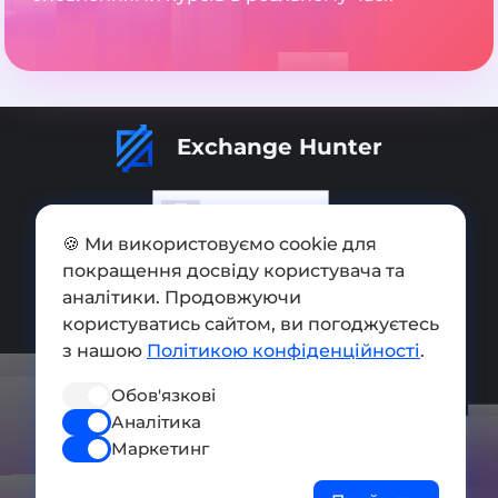
Exchange Hunter
🍪 Ми використовуємо cookie для
покращення досвіду користувача та
Додати обмінник
аналітики. Продовжуючи
Мапа сайту
користуватись сайтом, ви погоджуєтесь
з нашою
Політикою конфіденційності
.
Press kit
Обов'язкові
Умови використання
Аналітика
Політика конфіденційності
Маркетинг
СОЦ. МЕРЕЖІ