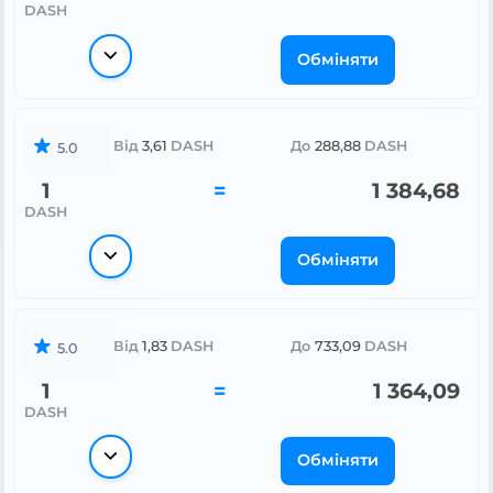
DASH
Обміняти
Від
3,61
DASH
До
288,88
DASH
5.0
1
=
1 384,68
DASH
Обміняти
Від
1,83
DASH
До
733,09
DASH
5.0
1
=
1 364,09
DASH
Обміняти