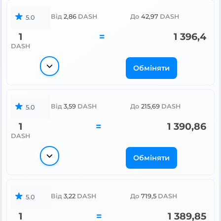
Від
2,86
DASH
До
42,97
DASH
5.0
1
=
1 396,4
DASH
Обміняти
Від
3,59
DASH
До
215,69
DASH
5.0
1
=
1 390,86
DASH
Обміняти
Від
3,22
DASH
До
719,5
DASH
5.0
1
=
1 389,85