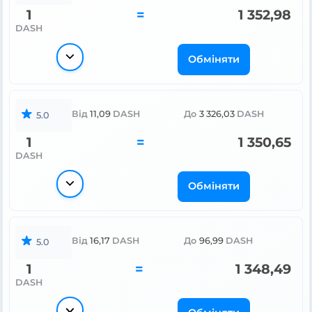
1
=
1 352,98
DASH
Обміняти
Від
11,09
DASH
До
3 326,03
DASH
5.0
1
=
1 350,65
DASH
Обміняти
Від
16,17
DASH
До
96,99
DASH
5.0
1
=
1 348,49
DASH