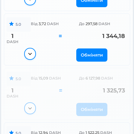
Обміняти
Від
3,72
DASH
До
297,58
DASH
5.0
1
=
1 344,18
DASH
Обміняти
Від
15,09
DASH
До
6 127,98
DASH
5.0
1
=
1 325,73
DASH
Обміняти
Від
12,94
DASH
До
1 522,25
DASH
5.0