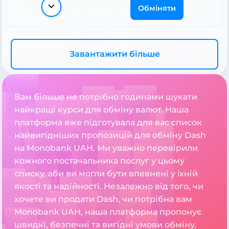
Обміняти
Завантажити більше
Вам більше не потрібно годинами шукати
найкращі курси для обміну валют. Наша
платформа вже підготувала для вас список
найвигідніших пропозицій для обміну Dash
на Monobank UAH. Ми уважно перевірили
кожного постачальника послуг у цьому
списку, аби ви могли бути впевнені у їхній
якості та надійності. Незалежно від того, чи
хочете ви продати Dash, чи потрібна вам
Monobank UAH, наша платформа пропонує
швидкі, безпечні та вигідні умови обміну,