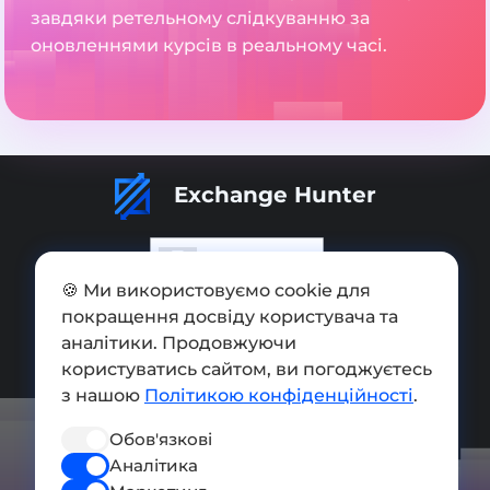
завдяки ретельному слідкуванню за
оновленнями курсів в реальному часі.
Exchange Hunter
🍪 Ми використовуємо cookie для
покращення досвіду користувача та
Додати обмінник
аналітики. Продовжуючи
Мапа сайту
користуватись сайтом, ви погоджуєтесь
з нашою
Політикою конфіденційності
.
Press kit
Обов'язкові
Умови використання
Аналітика
Політика конфіденційності