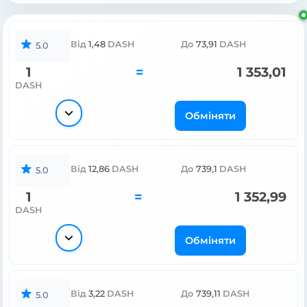
Від
1,48
DASH
До
73,91
DASH
5.0
1
=
1 353,01
DASH
Обміняти
Від
12,86
DASH
До
739,1
DASH
5.0
1
=
1 352,99
DASH
Обміняти
Від
3,22
DASH
До
739,11
DASH
5.0