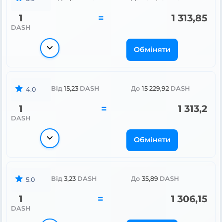
1
=
1 313,85
DASH
Обміняти
Від
15,23
DASH
До
15 229,92
DASH
4.0
1
=
1 313,2
DASH
Обміняти
Від
3,23
DASH
До
35,89
DASH
5.0
1
=
1 306,15
DASH