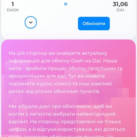
1
=
31,06
DASH
DAI
Обміняти
На цій сторінці ви знайдете актуальну
інформацію для обміну Dash на Dai. Наша
мета - зробити процес обміну простішим та
зрозумілішим для вас. Тут ви можете
порівняти курси, комісії та інші важливі
деталі від різних обмінних пунктів.
Ми зібрали дані про обмінники, щоб ви
могли з легкістю вибрати найвигідніший
варіант. На сторінці представлені не тільки
цифри, а й відгуки користувачів, які діляться
своїм досвідом обміну в цих пунктах. Це