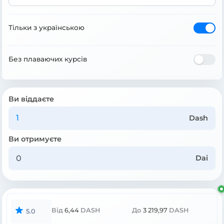
Тільки з українською
Без плаваючих курсів
Ви віддаєте
Dash
Ви отримуєте
Dai
Від
6,44
DASH
До
3 219,97
DASH
5.0