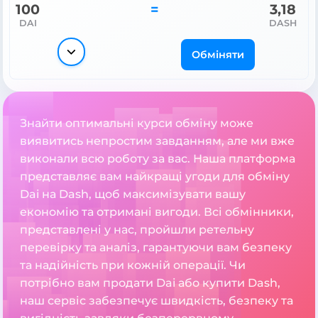
100
=
3,18
DAI
DASH
Обміняти
Знайти оптимальні курси обміну може
виявитись непростим завданням, але ми вже
виконали всю роботу за вас. Наша платформа
представляє вам найкращі угоди для обміну
Dai на Dash, щоб максимізувати вашу
економію та отримані вигоди. Всі обмінники,
представлені у нас, пройшли ретельну
перевірку та аналіз, гарантуючи вам безпеку
та надійність при кожній операції. Чи
потрібно вам продати Dai або купити Dash,
наш сервіс забезпечує швидкість, безпеку та