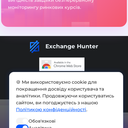
вигідність завдяки безперервному
моніторингу ринкових курсів.
Exchange Hunter
Додати обмінник
🍪 Ми використовуємо cookie для
покращення досвіду користувача та
Мапа сайту
аналітики. Продовжуючи користуватись
Press kit
сайтом, ви погоджуєтесь з нашою
Політикою конфіденційності
.
Умови використання
Обов'язкові
Політика конфіденційності
Аналітика