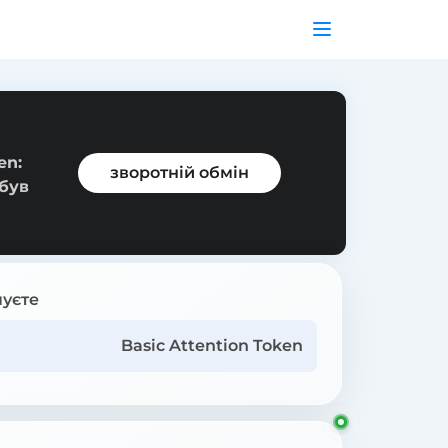
en:
зворотній обмін
 був
уєте
Basic Attention Token