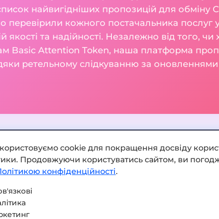
 список найвигідніших пропозицій для обміну 
но перевірили кожного постачальника послуг у
ій якості та надійності. Незалежно від того, чи
м Basic Attention Token, наша платформа проп
вдяки ретельному слідкуванню за оновленнями 
икористовуємо cookie для покращення досвіду корис
ітики. Продовжуючи користуватись сайтом, ви погодж
Додати обмінник
Політикою конфіденційності
.
Мапа сайту
в'язкові
літика
Press kit
ркетинг