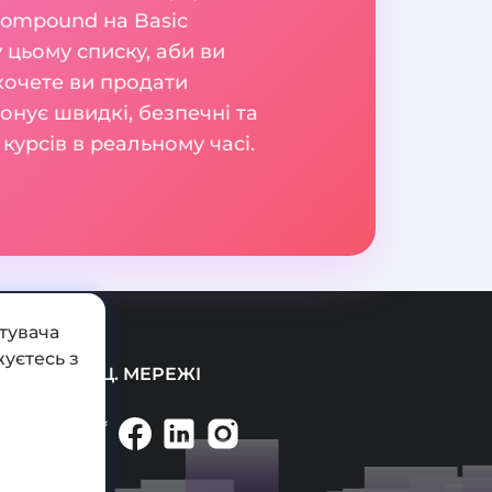
Compound на Basic
 цьому списку, аби ви
 хочете ви продати
онує швидкі, безпечні та
курсів в реальному часі.
тувача
уєтесь з
СОЦ. МЕРЕЖІ