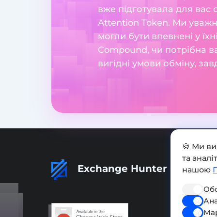
вже підготувала для вас
Attention Token. Ми уваж
могли бути впевнені у їхн
Compound, чи потрібна ва
вигідні умови обміну, за
🍪 Ми в
та анал
Exchange Hunter
нашою
Обо
Ана
Ма