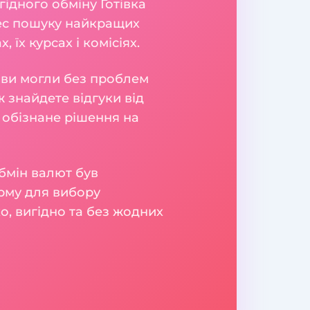
гідного обміну Готівка
цес пошуку найкращих
їх курсах і комісіях.
б ви могли без проблем
 знайдете відгуки від
 обізнане рішення на
бмін валют був
рму для вибору
о, вигідно та без жодних