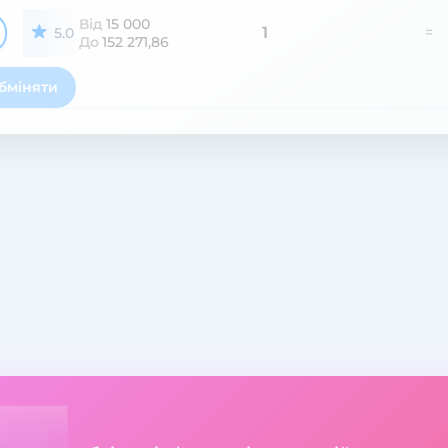
Від
15 000
1
=
5.0
До
152 271,86
бміняти