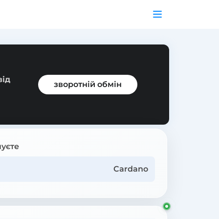
від
зворотній обмін
уєте
Cardano