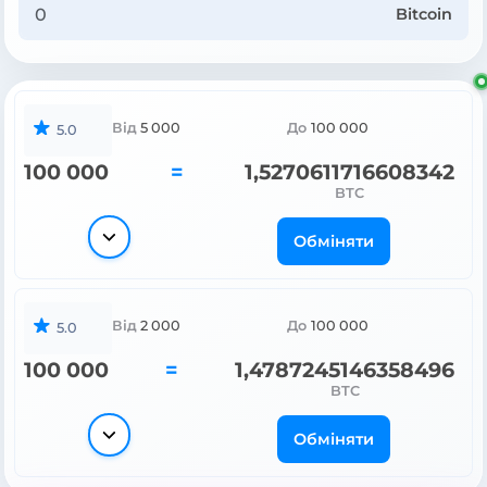
Bitcoin
Від
5 000
До
100 000
5.0
100 000
=
1,5270611716608342
BTC
Обміняти
Від
2 000
До
100 000
5.0
100 000
=
1,4787245146358496
BTC
Обміняти