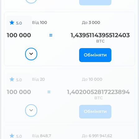
Від
100
До
3 000
5.0
100 000
=
1,4395114395512403
BTC
Обміняти
Від
20
До
10 000
5.0
100 000
=
1,4020052817223894
BTC
Обміняти
Від
848,7
До
6 991 941,62
5.0