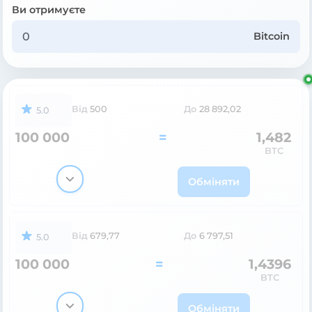
Ви отримуєте
Bitcoin
Від
500
До
28 892,02
5.0
100 000
=
1,482
BTC
Обміняти
Від
679,77
До
6 797,51
5.0
100 000
=
1,4396
BTC
Обміняти