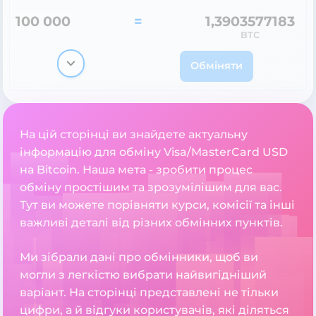
100 000
=
1,3903577183
BTC
Обміняти
На цій сторінці ви знайдете актуальну
інформацію для обміну Visa/MasterCard USD
на Bitcoin. Наша мета - зробити процес
обміну простішим та зрозумілішим для вас.
Тут ви можете порівняти курси, комісії та інші
важливі деталі від різних обмінних пунктів.
Ми зібрали дані про обмінники, щоб ви
могли з легкістю вибрати найвигідніший
варіант. На сторінці представлені не тільки
цифри, а й відгуки користувачів, які діляться