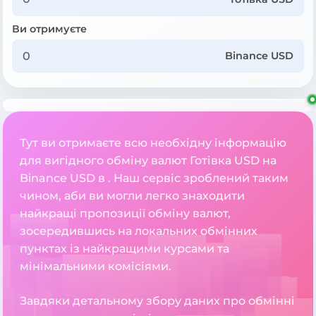
Ви отримуєте
Binance USD
Тут ви отримаєте всю необхідну інформацію
для вигідного обміну валют Готівка USD на
Binance USD в . Наш сервіс зроблений таким
чином, аби ви могли легко знаходити
найкращі пропозиції обміну валют,
зосередившись на локальних обмінних
пунктах із найкращими курсами та
мінімальними комісіями.
Завдяки детальному збору даних про обмінні