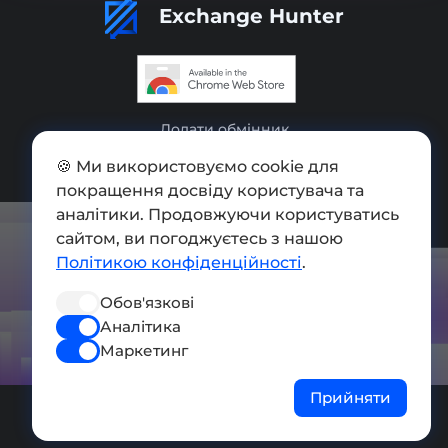
Exchange Hunter
Додати обмінник
Мапа сайту
🍪 Ми використовуємо cookie для
покращення досвіду користувача та
Press kit
аналітики. Продовжуючи користуватись
сайтом, ви погоджуєтесь з нашою
Умови використання
Політикою конфіденційності
.
Політика конфіденційності
Обов'язкові
СОЦ. МЕРЕЖІ
Аналітика
Маркетинг
Прийняти