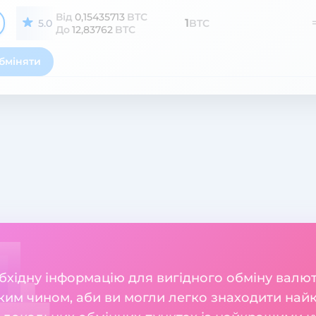
Від
0,15435713
BTC
1
5.0
BTC
До
12,83762
BTC
бміняти
хідну інформацію для вигідного обміну валют B
ким чином, аби ви могли легко знаходити найк