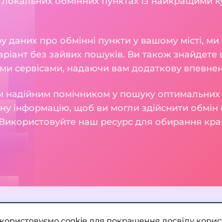
 локальних обмінних пунктах із найкращими к
 даних про обмінні пункти у вашому місті, м
ріант без зайвих пошуків. Ви також знайдете в
ми сервісами, надаючи вам додаткову впевнені
 надійним помічником у пошуку оптимальних 
у інформацію, щоб ви могли здійснити обмін 
Використовуйте наш ресурс для обирання кра
икористовуємо cookie для покращення досвіду корис