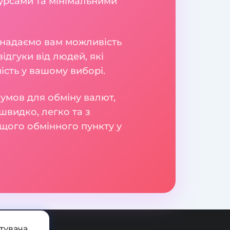
урсами та мінімальними
и надаємо вам можливість
ідгуки від людей, які
сть у вашому виборі.
умов для обміну валют,
швидко, легко та з
щого обмінного пункту у
тувача