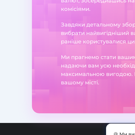
валют, зосередившись на
комісіями.
Завдяки детальному збору
вибрати найвигідніший ва
раніше користувалися ци
Ми прагнемо стати вашим
надаючи вам усю необхідн
максимальною вигодою. 
вашому місті.
🍪 Ми в