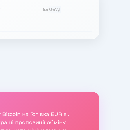
55 067,1
=
itcoin на Готівка EUR в .
ращі пропозиції обміну