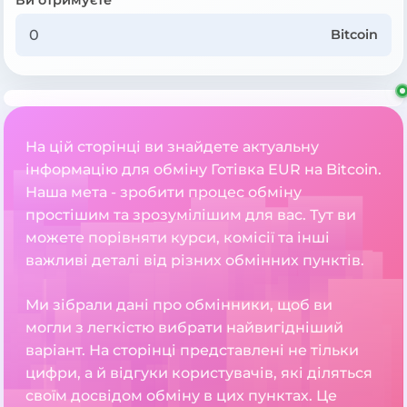
Bitcoin
На цій сторінці ви знайдете актуальну
інформацію для обміну Готівка EUR на Bitcoin.
Наша мета - зробити процес обміну
простішим та зрозумілішим для вас. Тут ви
можете порівняти курси, комісії та інші
важливі деталі від різних обмінних пунктів.
Ми зібрали дані про обмінники, щоб ви
могли з легкістю вибрати найвигідніший
варіант. На сторінці представлені не тільки
цифри, а й відгуки користувачів, які діляться
своїм досвідом обміну в цих пунктах. Це