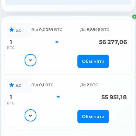
Від
0,0089
BTC
До
8,8846
BTC
5.0
1
=
56 277,06
BTC
Обміняти
Від
0,1
BTC
До
2
BTC
5.0
1
=
55 951,18
BTC
Обміняти