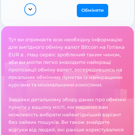
Обміняти
Тут ви отримаєте всю необхідну інформацію
для вигідного обміну валют Bitcoin на Готівка
EUR в . Наш сервіс зроблений таким чином,
аби ви могли легко знаходити найкращі
пропозиції обміну валют, зосередившись на
локальних обмінних пунктах із найкращими
курсами та мінімальними комісіями.
Завдяки детальному збору даних про обмінні
пункти у вашому місті, ми надаємо вам
можливість вибрати найвигідніший варіант
без зайвих пошуків. Ви також знайдете
відгуки від людей, які раніше користувалися