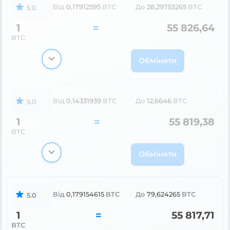
Від
0,17912595
BTC
До
28,29753265
BTC
5.0
1
=
55 826,64
BTC
Обміняти
Від
0,14331939
BTC
До
12,6646
BTC
5.0
1
=
55 819,38
BTC
Обміняти
Від
0,179154615
BTC
До
79,624265
BTC
5.0
1
=
55 817,71
BTC