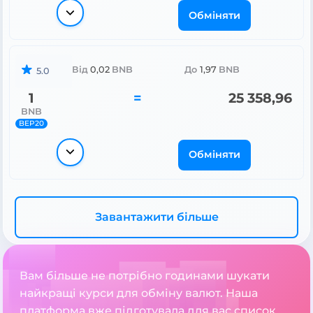
Обміняти
Від
0,02
BNB
До
1,97
BNB
5.0
1
=
25 358,96
BNB
BEP20
Обміняти
Завантажити більше
Вам більше не потрібно годинами шукати
найкращі курси для обміну валют. Наша
платформа вже підготувала для вас список