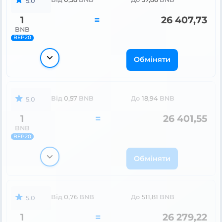
5.0
1
=
26 407,73
BNB
BEP20
Обміняти
Від
0,57
BNB
До
18,94
BNB
5.0
1
=
26 401,55
BNB
BEP20
Обміняти
Від
0,76
BNB
До
511,81
BNB
5.0
1
=
26 279,22