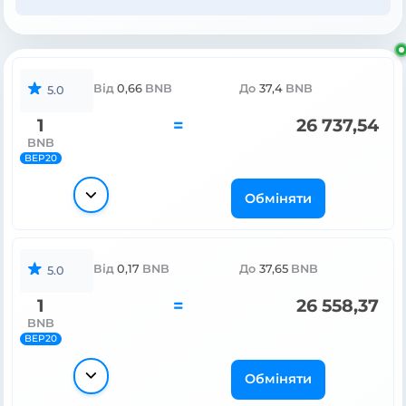
Від
0,66
BNB
До
37,4
BNB
5.0
1
=
26 737,54
BNB
BEP20
Обміняти
Від
0,17
BNB
До
37,65
BNB
5.0
1
=
26 558,37
BNB
BEP20
Обміняти