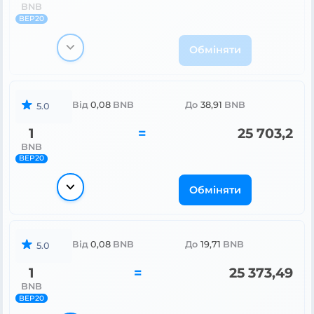
BNB
BEP20
Обміняти
Від
0,08
BNB
До
38,91
BNB
5.0
1
=
25 703,2
BNB
BEP20
Обміняти
Від
0,08
BNB
До
19,71
BNB
5.0
1
=
25 373,49
BNB
BEP20