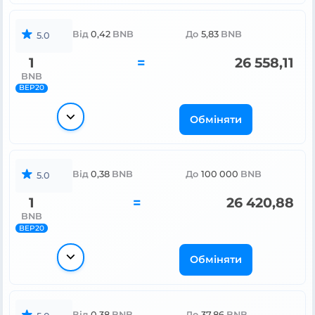
Від
0,42
BNB
До
5,83
BNB
5.0
1
=
26 558,11
BNB
BEP20
Обміняти
Від
0,38
BNB
До
100 000
BNB
5.0
1
=
26 420,88
BNB
BEP20
Обміняти
Від
0,38
BNB
До
37,86
BNB